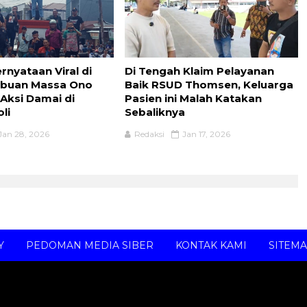
rnyataan Viral di
Di Tengah Klaim Pelayanan
ibuan Massa Ono
Baik RSUD Thomsen, Keluarga
 Aksi Damai di
Pasien ini Malah Katakan
li
Sebaliknya
Jan 28, 2026
Redaksi
Jan 17, 2026
Y
PEDOMAN MEDIA SIBER
KONTAK KAMI
SITEM