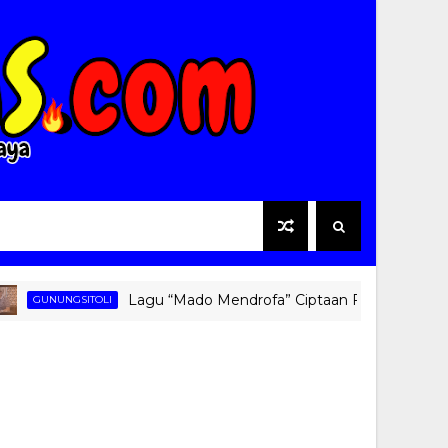
Lagu “Mado Mendrofa” Ciptaan Fati Zebua Kembali 
GUNUNGSITOLI