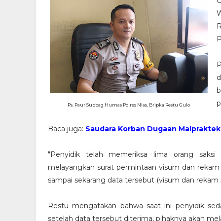
O
W
R
P
P
d
b
p
Ps. Paur Subbag Humas Polres Nias, Bripka Restu Gulo
Baca juga:
Saudara Korban Dugaan Malpraktek,
"Penyidik telah memeriksa lima orang saksi
melayangkan surat permintaan visum dan reka
sampai sekarang data tersebut (visum dan rekam m
Restu mengatakan bahwa saat ini penyidik s
setelah data tersebut diterima, pihaknya akan me