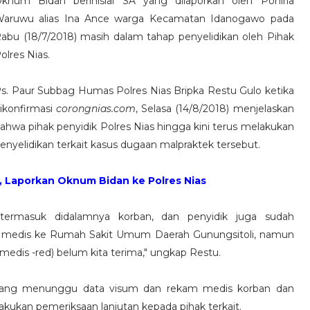
knum Bidan berinisial SA yang dilaporkan oleh Poniria
aruwu alias Ina Ance warga Kecamatan Idanogawo pada
abu (18/7/2018) masih dalam tahap penyelidikan oleh Pihak
olres Nias.
s. Paur Subbag Humas Polres Nias Bripka Restu Gulo ketika
ikonfirmasi
corongnias.com
, Selasa (14/8/2018) menjelaskan
ahwa pihak penyidik Polres Nias hingga kini terus melakukan
enyelidikan terkait kasus dugaan malpraktek tersebut.
 Laporkan Oknum Bidan ke Polres Nias
 termasuk didalamnya korban, dan penyidik juga sudah
m medis ke Rumah Sakit Umum Daerah Gunungsitoli, namun
edis -red) belum kita terima," ungkap Restu.
edang menunggu data visum dan rekam medis korban dan
lakukan pemeriksaan lanjutan kepada pihak terkait.