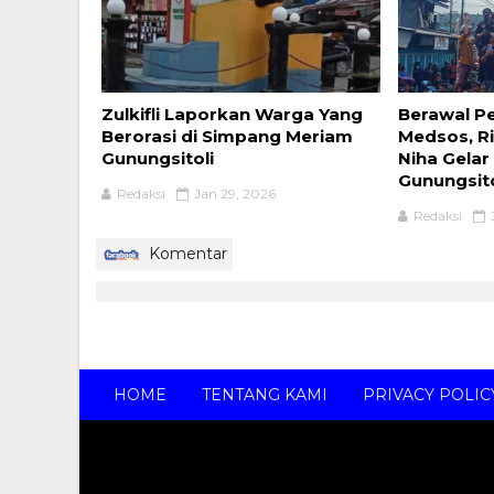
Zulkifli Laporkan Warga Yang
Berawal Pe
Berorasi di Simpang Meriam
Medsos, R
Gunungsitoli
Niha Gelar
Gunungsito
Redaksi
Jan 29, 2026
Redaksi
Komentar
HOME
TENTANG KAMI
PRIVACY POLIC