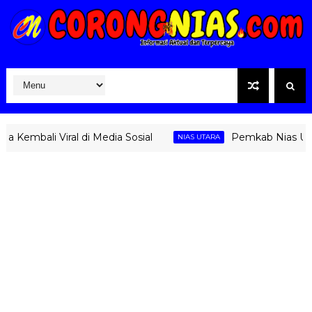
mbali Viral di Media Sosial
Pemkab Nias Utara U
NIAS UTARA