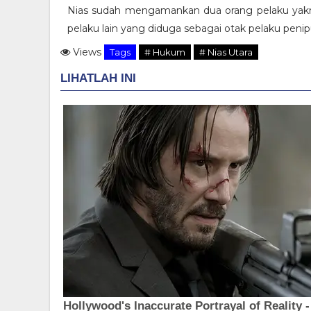
Nias sudah mengamankan dua orang pelaku yakn
pelaku lain yang diduga sebagai otak pelaku penip
Views
Tags
# Hukum
# Nias Utara