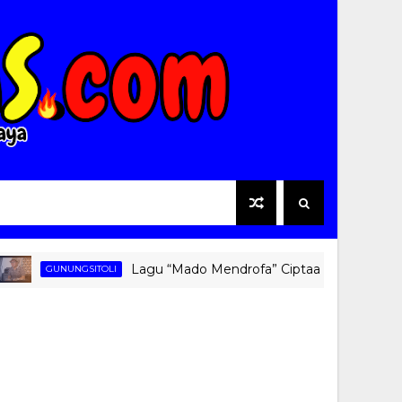
Lagu “Mado Mendrofa” Ciptaan Fati Zebua Kembali
GUNUNGSITOLI