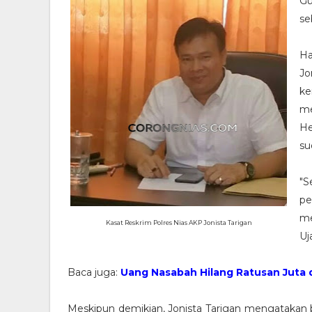
Gu
se
Ha
Jo
ke
me
He
su
"S
pe
me
Kasat Reskrim Polres Nias AKP Jonista Tarigan
Uj
Baca juga:
Uang Nasabah Hilang Ratusan Juta di
Meskipun demikian, Jonista Tarigan mengatakan 