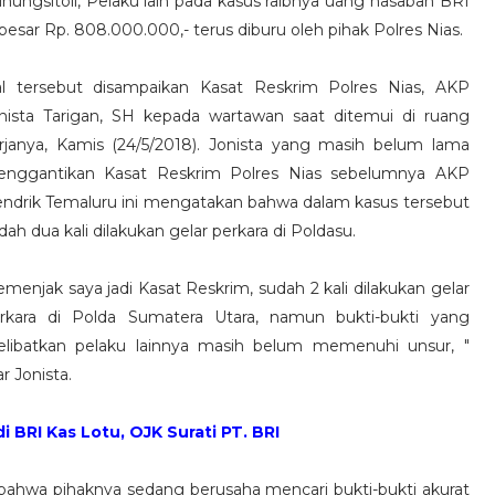
nungsitoli, Pelaku lain pada kasus raibnya uang nasabah BRI
besar Rp. 808.000.000,- terus diburu oleh pihak Polres Nias.
l tersebut disampaikan Kasat Reskrim Polres Nias, AKP
nista Tarigan, SH kepada wartawan saat ditemui di ruang
rjanya, Kamis (24/5/2018). Jonista yang masih belum lama
nggantikan Kasat Reskrim Polres Nias sebelumnya AKP
ndrik Temaluru ini mengatakan bahwa dalam kasus tersebut
dah dua kali dilakukan gelar perkara di Poldasu.
emenjak saya jadi Kasat Reskrim, sudah 2 kali dilakukan gelar
rkara di Polda Sumatera Utara, namun bukti-bukti yang
libatkan pelaku lainnya masih belum memenuhi unsur, "
ar Jonista.
 BRI Kas Lotu, OJK Surati PT. BRI
bahwa pihaknya sedang berusaha mencari bukti-bukti akurat