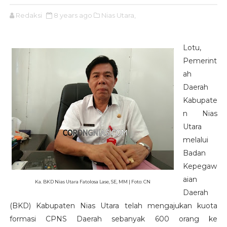
Redaksi
8 years ago
Nias Utara,
Lotu,
Pemerint
ah
Daerah
Kabupate
n Nias
Utara
melalui
Badan
Kepegaw
aian
Ka. BKD Nias Utara Fatolosa Lase, SE, MM | Foto: CN
Daerah
(BKD) Kabupaten Nias Utara telah mengajukan kuota
formasi CPNS Daerah sebanyak 600 orang ke