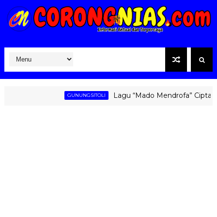
Lagu “Mado Mendrofa” Ciptaan Fati
GUNUNGSITOLI