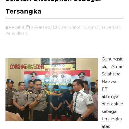
Tersangka
Redaksi
8 years ago
Gunungsitoli,
Hukum,
Nias Selatan,
Pendidikan,
Gunungsit
oli, Aman
Sejahtera
Halawa
(19)
akhirnya
ditetapkan
sebagai
tersangka
atas