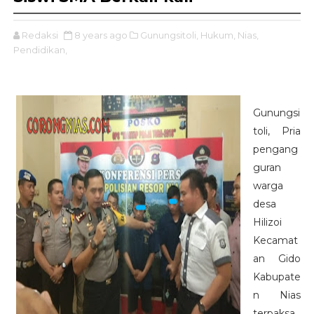
Redaksi
8 years ago
Gunungsitoli,
Hukum,
Nias,
Pendidikan,
Gunungsi
toli, Pria
pengang
guran
warga
desa
Hilizoi
Kecamat
an Gido
Kabupate
n Nias
terpaksa