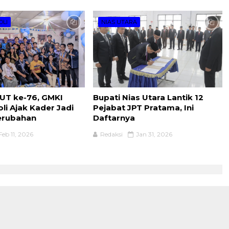
OLI
NIAS UTARA
UT ke-76, GMKI
Bupati Nias Utara Lantik 12
li Ajak Kader Jadi
Pejabat JPT Pratama, Ini
erubahan
Daftarnya
Feb 11, 2026
Redaksi
Jan 31, 2026
Y
PEDOMAN MEDIA SIBER
KONTAK KAMI
SITEM