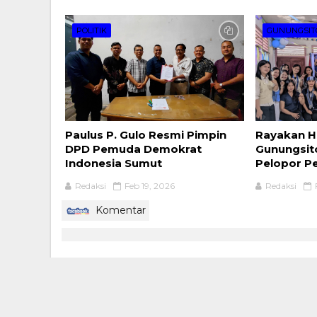
POLITIK
GUNUNGSIT
Paulus P. Gulo Resmi Pimpin
Rayakan H
DPD Pemuda Demokrat
Gunungsito
Indonesia Sumut
Pelopor P
Redaksi
Feb 19, 2026
Redaksi
Komentar
HOME
TENTANG KAMI
PRIVACY POLIC