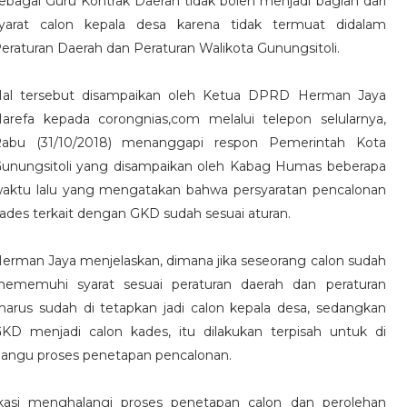
ebagai Guru Kontrak Daerah tidak boleh menjadi bagian dari
yarat calon kepala desa karena tidak termuat didalam
eraturan Daerah dan Peraturan Walikota Gunungsitoli.
al tersebut disampaikan oleh Ketua DPRD Herman Jaya
arefa kepada corongnias,com melalui telepon selularnya,
abu (31/10/2018) menanggapi respon Pemerintah Kota
unungsitoli yang disampaikan oleh Kabag Humas beberapa
aktu lalu yang mengatakan bahwa persyaratan pencalonan
ades terkait dengan GKD sudah sesuai aturan.
erman Jaya menjelaskan, dimana jika seseorang calon sudah
ememuhi syarat sesuai peraturan daerah dan peraturan
arus sudah di tetapkan jadi calon kepala desa, sedangkan
GKD menjadi calon kades, itu dilakukan terpisah untuk di
angu proses penetapan pencalonan.
likasi menghalangi proses penetapan calon dan perolehan