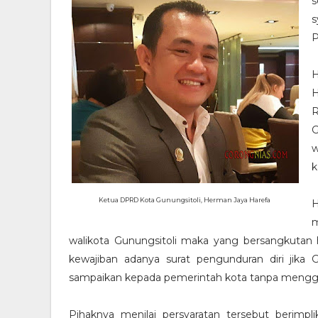
s
s
P
H
H
R
G
w
k
Ketua DPRD Kota Gunungsitoli, Herman Jaya Harefa
H
m
walikota Gunungsitoli maka yang bersangkutan h
kewajiban adanya surat pengunduran diri jika 
sampaikan kepada pemerintah kota tanpa mengg
Pihaknya menilai persyaratan tersebut berimp