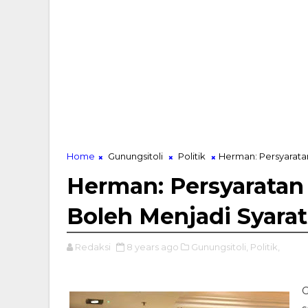
Home
Gunungsitoli
Politik
Herman: Persyarata
Herman: Persyaratan
Boleh Menjadi Syara
Redaksi
8 years ago
Gunungsitoli,
Politik,
G