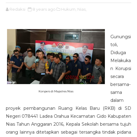
Redaksi
8 years ago
Hukum,
Nias,
Gunungsi
toli,
Diduga
Melakuka
n Korupsi
secara
bersama-
Konpers di Mapolres Nias
sama
dalam
proyek pembangunan Ruang Kelas Baru (RKB) di SD
Negeri 078441 Ladea Orahua Kecamatan Gido Kabupaten
Nias Tahun Anggaran 2016, Kepala Sekolah bersama tujuh
orang lainnya ditetapkan sebagai tersangka tindak pidana