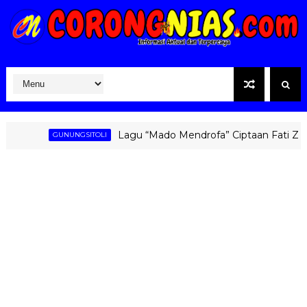
Lagu “Mado Mendrofa” Ciptaan Fati Zebua K
GUNUNGSITOLI