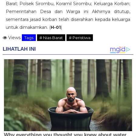
Barat; Polsek Sirombu, Koramil Sirombu; Keluarga Korban;
Pemerintahan Desa dan Warga ini Akhirnya ditutup,
sementara jasad korban telah diserahkan kepada keluarga
untuk dimakamkan. (
H-01
)
Views
Tags
# Nias Barat
# Peristiwa