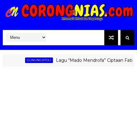
Lagu “Mado Mendrofa” Ciptaan Fati Zebua K
GUNUNGSITOLI