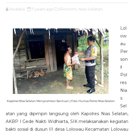
Redaksi
7 years ago
Ekonomi,
Nias Selatan,
Lol
ow
au.
Per
son
il
Pol
res
Nia
s
Kapolres Nias Selatan Menyerahkan Bantuan | Foto: Humas Polres Nias Selatan
Sel
atan yang dipimpin langsung oleh Kapolres Nias Selatan,
AKBP I Gede Nakti Widhiarta, SIK melaksanakan kegiatan
bakti sosial di dusun III desa Lolowau Kecamatan Lolowau