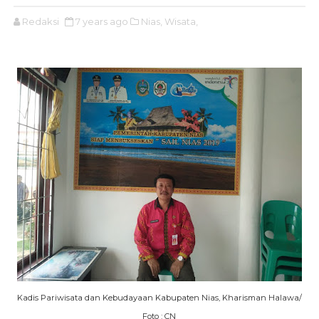
Redaksi
7 years ago
Nias,
Wisata,
Kadis Pariwisata dan Kebudayaan Kabupaten Nias, Kharisman Halawa/
Foto : CN