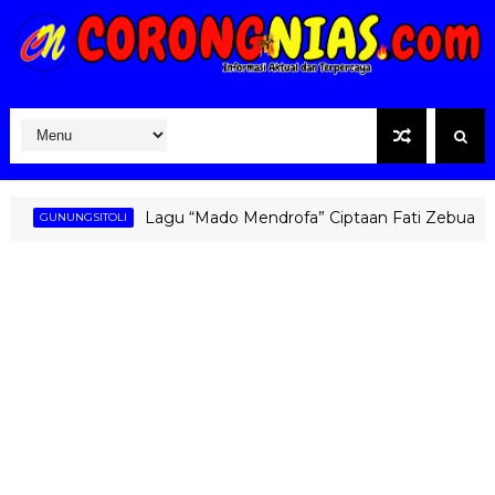
Lagu “Mado Mendrofa” Ciptaan Fati Zebua Kembali 
GUNUNGSITOLI