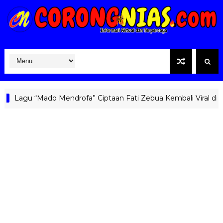
Lagu “Mado Mendrofa” Ciptaan Fati Zebua Kembali Viral di Medi