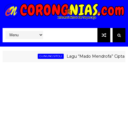
Lagu “Mado Mendrofa” Ciptaan Fati
GUNUNGSITOLI