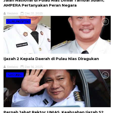
Jalan Nasional di Pulau Nias Dinilai Tambal Sulam,
AMPERA Pertanyakan Peran Negara
Redaksi
Dec 31, 2025
GUNUNGSITOLI
Ijazah 2 Kepala Daerah di Pulau Nias Diragukan
Redaksi
Dec 16, 2025
NASIONAL
Pernah Jabat Rektor UNIAS, Keabsahan Ijazah S2