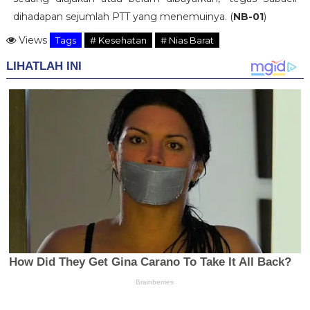
dihadapan sejumlah PTT yang menemuinya. (
NB-01
)
Views
Tags
# Kesehatan
# Nias Barat