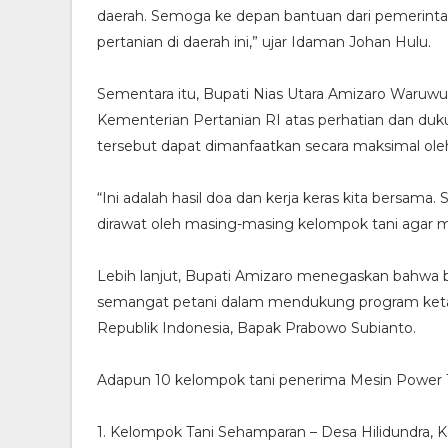
daerah. Semoga ke depan bantuan dari pemerintah
pertanian di daerah ini,” ujar Idaman Johan Hulu.
Sementara itu, Bupati Nias Utara Amizaro Waruw
Kementerian Pertanian RI atas perhatian dan duku
tersebut dapat dimanfaatkan secara maksimal ole
“Ini adalah hasil doa dan kerja keras kita bersama.
dirawat oleh masing-masing kelompok tani agar 
Lebih lanjut, Bupati Amizaro menegaskan bahwa 
semangat petani dalam mendukung program ketah
Republik Indonesia, Bapak Prabowo Subianto.
Adapun 10 kelompok tani penerima Mesin Power Th
1. Kelompok Tani Sehamparan – Desa Hilidundra,