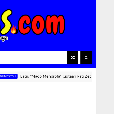
Lagu “Mado Mendrofa” Ciptaan Fati Zebua Kembali Viral di M
LI