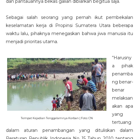
dan pantauannya bekas galian dibiarkan begitua saja.
Sebagai salah seorang yang pernah ikut pembekalan
keselamatan kerja di Propinsi Sumatera Utara beberapa
waktu lalu, pihaknya menegaskan bahwa jiwa manusia itu
menjadi prioritas utama.
“Harusny
a pihak
penamba
ng benar-
benar
melaksan
akan apa
yang
Tempat Kejadian Tenggelamnya Korban | Foto: CN
tertuang
dalam aturan penambangan yang dituliskan dalam
Peraturan Republik Indonesia No 15 Tahun 2010 tentang