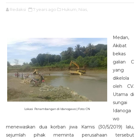
Redaksi
7 years ago
Hukum,
Nias,
Medan,
Akibat
bekas
galian C
yang
dikelola
oleh CV.
Utama di
sungai
Lokasi Penambangan di Idanogawo | Foto: CN
Idanoga
wo
menewaskan dua korban jiwa Kamis (30/5/2019) lalu,
sejumlah pihak meminta perusahaan tersebut