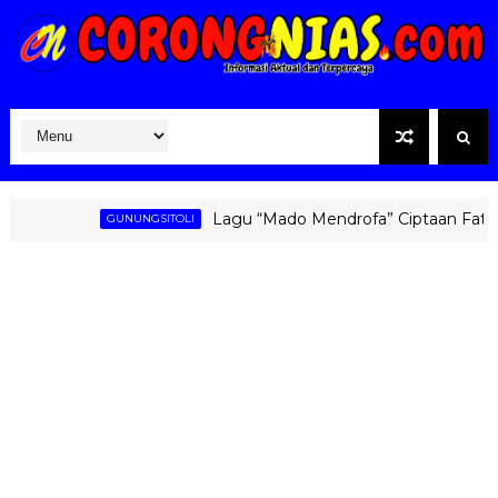
Lagu “Mado Mendrofa” Ciptaan Fati Zebua
GUNUNGSITOLI