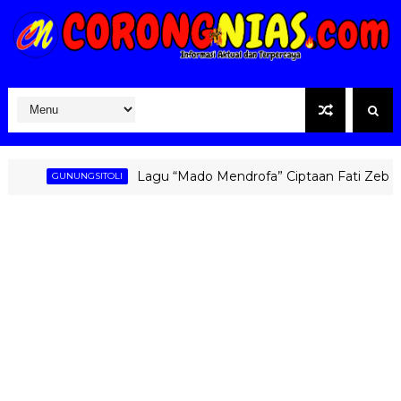
Lagu “Mado Mendrofa” Ciptaan Fati Zebua Kemba
GUNUNGSITOLI