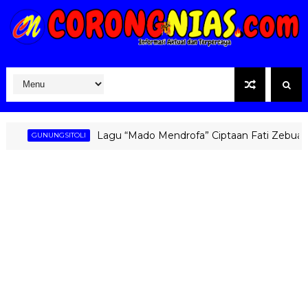
Lagu “Mado Mendrofa” Ciptaan Fati Zebua Kembal
GUNUNGSITOLI