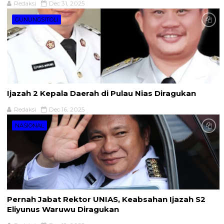
Redaksi
Dec 31, 2025
GUNUNGSITOLI
Ijazah 2 Kepala Daerah di Pulau Nias Diragukan
Redaksi
Dec 16, 2025
NASIONAL
Pernah Jabat Rektor UNIAS, Keabsahan Ijazah S2
Eliyunus Waruwu Diragukan