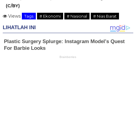
(C/BY)
Views
Tags
# Ekonomi
# Nasional
# Nias Barat