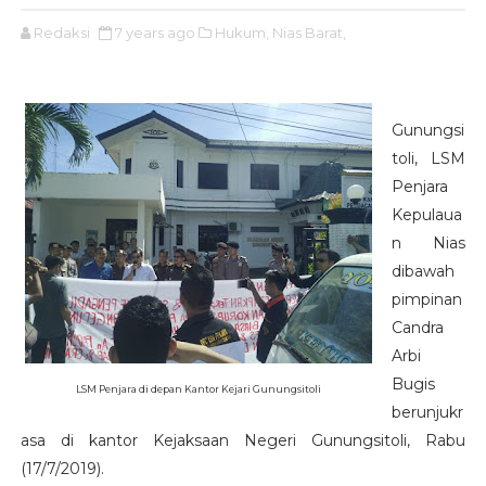
Redaksi
7 years ago
Hukum,
Nias Barat,
Gunungsi
toli, LSM
Penjara
Kepulaua
n Nias
dibawah
pimpinan
Candra
Arbi
Bugis
LSM Penjara di depan Kantor Kejari Gunungsitoli
berunjukr
asa di kantor Kejaksaan Negeri Gunungsitoli, Rabu
(17/7/2019).